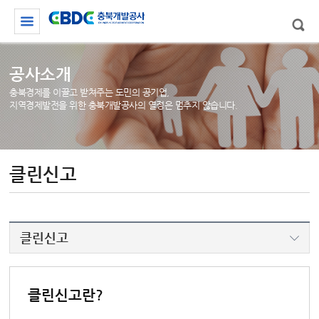
공사소개
충북경제를 이끌고 받쳐주는 도민의 공기업,
지역경제발전을 위한 충북개발공사의 열정은 멈추지 않습니다.
클린신고
클린신고
내부공익신고
클린신고란?
부조리신고