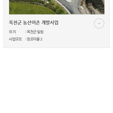
옥천군 농산어촌 개발사업
위 치
: 옥천군 일원
사업규모
: 창조마을 3