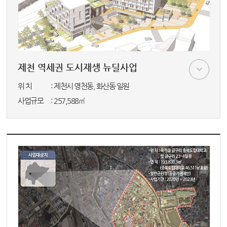
제천 역세권 도시재생 뉴딜사업
위 치
: 제천시 영천동, 화산동 일원
사업규모
: 257,588㎡