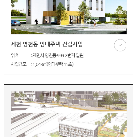
제천 영천동 임대주택 건립사업
위 치
: 제천시 영천동 999-2번지 일원
사업규모
: 1,043㎡(임대주택 15호)