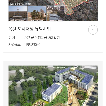
옥천 도시재생 뉴딜사업
위 치
: 옥천군 옥천읍 금구리 일원
사업규모
: 193,830㎡