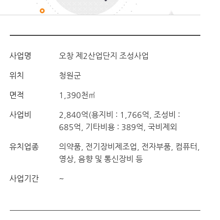
사업명
오창 제2산업단지 조성사업
위치
청원군
면적
1,390천㎡
사업비
2,840억(용지비 : 1,766억, 조성비 :
685억, 기타비용 : 389억, 국비제외
유치업종
의약품, 전기장비제조업, 전자부품, 컴퓨터,
영상, 음향 및 통신장비 등
사업기간
~